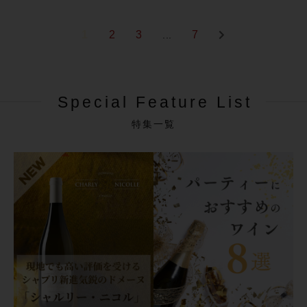
1
2
3
7
...
Special Feature List
特集一覧