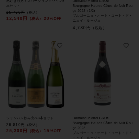
泡好き必見！スパークリングワイン5
Domaine Michel GROS
ドイツ
本セット
Bourgogne Hautes Côtes de Nuit Rou
イタリア
ge 2023（1/2)
15,730円
その他
（税込）
ブルゴーニュ・オート・コート・ド・
12,540円
20%
（税込）
OFF
ニュイ・ルージュ
フランス
在庫あり
セール
スペイン
4,730円
（税込）
並び順
甘口ワイン
イタリア
ハイエンド・セレクション
スペイン
甘口ワイン
ハイエンド・セレクション
シャンパン飲み比べ3本セット
Domaine Michel GROS
セール商品
Bourgogne Hautes Côtes de Nuit Rou
29,810円
（税込）
ge 2023
25,300円
15%
（税込）
OFF
ブルゴーニュ・オート・コート・ド・
ニュイ・ルージュ
新入荷ワイン