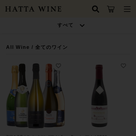
キーワード検索
すべて
ログイン / 会員登録
すべて
お知らせ
All Wine / 全てのワイン
こだわり検索
ワインセット
お気に入り
親カテゴリ
高得点ワイン/金賞受賞ワイン
ワインセット
シャンパン/スパークリングワイン
子カテゴリ
高得点ワイン/金賞受賞ワイン
ドイツ
シャンパン/スパークリングワイン
価格帯
フランス
～