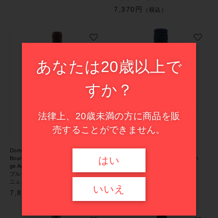
7,370円
（税込）
売れ筋ランキング
あなたは20歳以上で
最近チェックしたワイン
すか？
おすすめワイン特集
法律上、20歳未満の方に商品を販
ショッピングガイド
売することができません。
Domaine Michel GROS
Juliusspital
お知らせ
はい
Bourgogne Hautes Côtes de Nuit Rou
Juliusspital Silvaner QbA. trocken
ge AuVallon 2023
2023
ブルゴーニュ・オート・コート・ド・
ユリウスシュピタール
ニュイ・ルージュ・オーヴァロン
ジルヴァーナ Q.b.A トロッケン
いいえ
ブログ
7,810円
3,630円
（税込）
（税込）