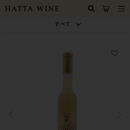
カートに商品を追加しました
キーワード検索
すべて
ログイン / 会員登録
すべて
お知らせ
甘口ワインセット
こだわり検索
数量
ワインセット
お気に入り
親カテゴリ
11,680円
（税込）
高得点ワイン/金賞受賞ワイン
ワインセット
シャンパン/スパークリングワイン
子カテゴリ
高得点ワイン/金賞受賞ワイン
ショッピングを続ける
ドイツ
シャンパン/スパークリングワイン
価格帯
フランス
～
カートを確認する