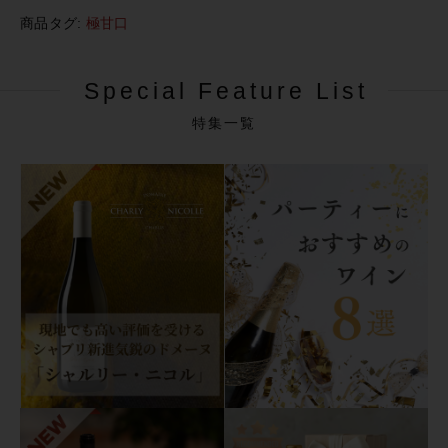
ッ
商品タグ:
極甘口
ト
個
Special Feature List
特集一覧