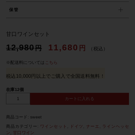
保管
売れ筋ランキング
甘口ワインセット
最近チェックしたワイン
12,980
11,680
円
円
（税込）
おすすめワイン特集
※配送料については
こちら
税込10,000円以上でご購入で全国送料無料！
ショッピングガイド
在庫12個
お知らせ
カートに入れる
甘
口
ワ
商品コード:
sweet
ブログ
イ
ン
商品カテゴリー:
ワインセット
,
ドイツ
,
ナーエ
,
ラインヘッセ
セ
ン
,
甘口ワイン