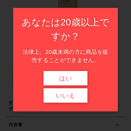
ドイツ
イタリア
その他
あなたは20歳以上で
フランス
在庫あり
セール
スペイン
すか？
並び順
甘口ワイン
イタリア
法律上、20歳未満の方に商品を販
ハイエンド・セレクション
スペイン
売することができません。
甘口ワイン
はい
ハイエンド・セレクション
いいえ
甘口ワインセット。ドイツ産の芳醇で上質なデ
ザートワインを飲み比べていただけます。
セール商品
内容量
新入荷ワイン