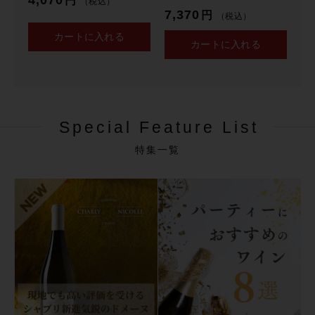
円
（税込）
S
7,370
円
（税込）
a
カートに入れる
l
カートに入れる
v
a
r
e
n
Special Feature List
z
a
特集一覧
V
e
c
c
h
i
e
V
i
g
n