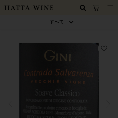
カートに商品を追加しました
キーワード検索
すべて
ログイン / 会員登録
Azienda Agricola Gini
すべて
Contrada Salvarenza Vecchie Vigne Soave
お知らせ
Classico 2021
ジーニ
こだわり検索
ワインセット
ソアヴェ クラシコ "サルヴァレンツァ"
お気に入り
親カテゴリ
数量
高得点ワイン/金賞受賞ワイン
9,020円
（税込）
ワインセット
シャンパン/スパークリングワイン
子カテゴリ
高得点ワイン/金賞受賞ワイン
ドイツ
ショッピングを続ける
シャンパン/スパークリングワイン
価格帯
フランス
～