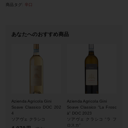
商品タグ:
辛口
a
A
g
r
i
あなたへのおすすめ商品
c
o
l
a
G
i
n
i
C
o
n
Azienda Agricola Gini
Azienda Agricola Gini
t
Soave Classico DOC 202
Soave Classico “La Frosc
r
4
à” DOC 2023
a
ソアヴェ クラシコ
ソアヴェ クラシコ “ラ フ
d
ロスカ”
a
4,070