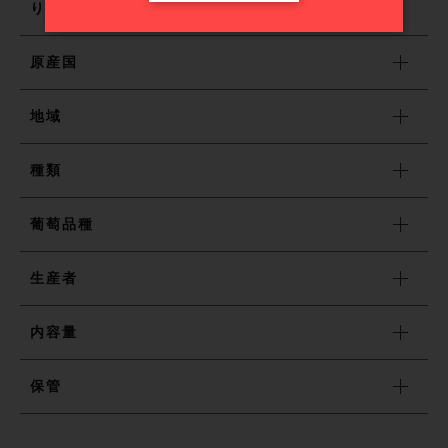
り、余韻は長く続きます。
原産国
売れ筋ランキング
地域
最近チェックしたワイン
種類
おすすめワイン特集
葡萄品種
ショッピングガイド
生産者
お知らせ
内容量
保管
ブログ