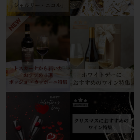
e
S
o
a
v
e
C
l
a
s
s
i
c
o
2
0
2
1
ジ
ー
ニ
ソ