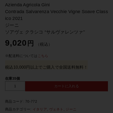
Azienda Agricola Gini
Contrada Salvarenza Vecchie Vigne Soave Class
ico 2021
ジーニ
ソアヴェ クラシコ “サルヴァレンツァ”
9,020
円
（税込）
※配送料については
こちら
税込10,000円以上でご購入で全国送料無料！
在庫35個
カートに入れる
A
z
i
商品コード:
70-772
e
n
商品カテゴリー:
イタリア
,
ヴェネト
,
ジーニ
d