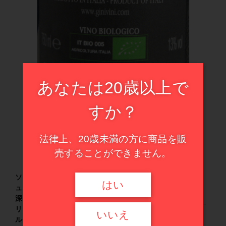
カートを確認する
ドイツ
イタリア
その他
フランス
在庫あり
セール
スペイン
並び順
甘口ワイン
イタリア
あなたは20歳以上で
ハイエンド・セレクション
スペイン
すか？
甘口ワイン
法律上、20歳未満の方に商品を販
売することができません。
ハイエンド・セレクション
ソアヴェの３大造り手のひとり。“グランクリ
はい
ュ・ソアヴェ”と称されるこのワインは、複雑で
セール商品
深みがあり、ミネラルや華やかな果実香、甘く
リッチな香りが特徴。熟した梨や桃、ミネラ
いいえ
ル、クローヴを感じ、見事な凝縮感と丸みがあ
新入荷ワイン