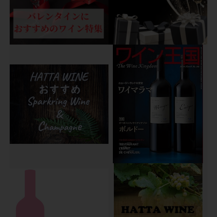
ア
ヴ
ェ
ク
ラ
シ
コ
"サ
ル
ヴ
ァ
レ
ン
ツ
ァ"
個