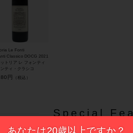
oria Le Fonti
anti Classico DOCG 2021
ットリア レ フォンティ
ャンティ・クラシコ
180円
（税込）
Special Fea
特集一
あなたは20歳以上ですか？