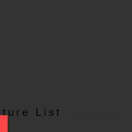
ture List
覧