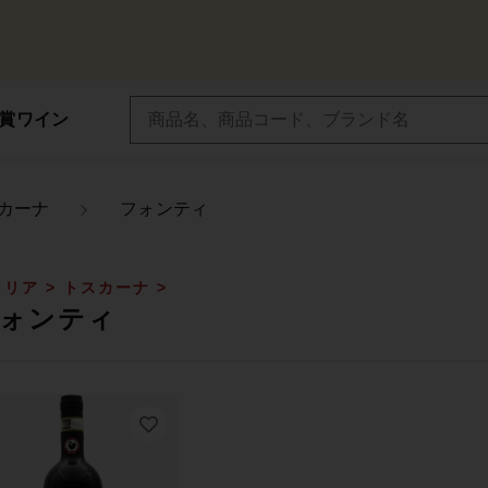
受賞ワイン
シャンパン/スパークリングワイン
ド
カーナ
フォンティ
子カテゴリ
リア > トスカーナ >
ォンティ
その他
在庫あり
セ