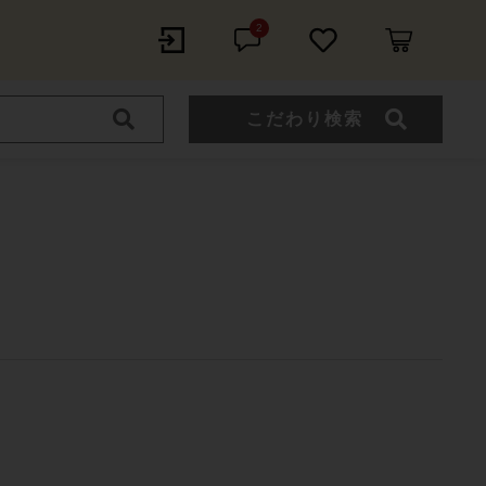
2
こだわり検索
イツ
フランス
イタリア
スペイン
ール