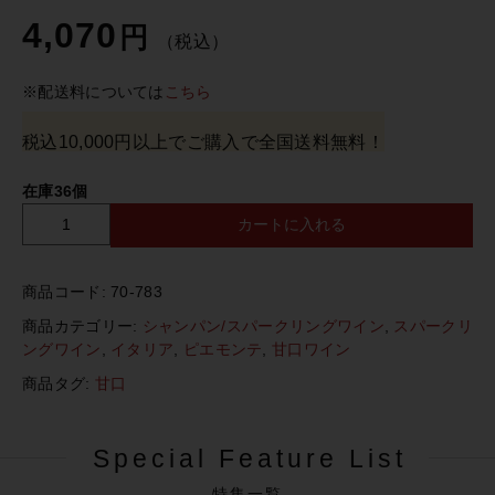
4,070
円
（税込）
※配送料については
こちら
税込10,000円以上でご購入で全国送料無料！
在庫36個
カートに入れる
L
a
M
商品コード:
70-783
o
r
商品カテゴリー:
シャンパン/スパークリングワイン
,
スパークリ
a
ングワイン
,
イタリア
,
ピエモンテ
,
甘口ワイン
n
商品タグ:
甘口
d
i
n
Special Feature List
a
M
特集一覧