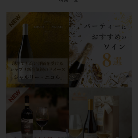
o
s
c
a
t
o
d'A
s
t
i
D
O
C
G
2
0
2
4
モ
ス
カ