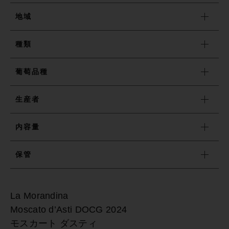
地域
売れ筋ランキング
種類
最近チェックしたワイン
葡萄品種
生産者
おすすめワイン特集
内容量
ショッピングガイド
保管
お知らせ
La Morandina
ブログ
Moscato d’Asti DOCG 2024
モスカート ダスティ