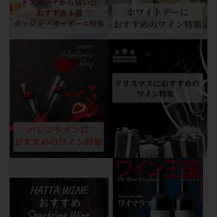
ー
ト
ダ
ス
テ
ィ
個