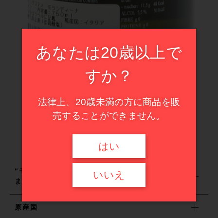
ドイツ
イタリア
その他
フランス
在庫あり
セール
スペイン
あなたは20歳以上で
並び順
甘口ワイン
イタリア
すか？
ハイエンド・セレクション
スペイン
法律上、20歳未満の方に商品を販
売することができません。
甘口ワイン
はい
ハイエンド・セレクション
“モスカートの専門家が手掛けるワイン！さまざ
いいえ
まな場面で活躍する万能な一本”
セール商品
原産国
新入荷ワイン