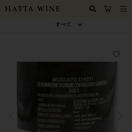
カートに商品を追加しました
キーワード検索
すべて
ログイン / 会員登録
La Morandina
すべて
お知らせ
Moscato d'Asti DOCG 2024
モスカート ダスティ
こだわり検索
ワインセット
数量
お気に入り
親カテゴリ
4,070円
（税込）
高得点ワイン/金賞受賞ワイン
ワインセット
シャンパン/スパークリングワイン
子カテゴリ
高得点ワイン/金賞受賞ワイン
ショッピングを続ける
ドイツ
シャンパン/スパークリングワイン
価格帯
フランス
～
カートを確認する