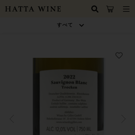
カートに商品を追加しました
キーワード検索
すべて
ログイン / 会員登録
Kühling-Gillot
すべて
お知らせ
Sauvignon Blanc by Gillot2023
キューリング・ジロー
こだわり検索
ソーヴィニヨン・ブランｂｙジロー
ワインセット
お気に入り
数量
親カテゴリ
3,630円
（税込）
高得点ワイン/金賞受賞ワイン
ワインセット
シャンパン/スパークリングワイン
子カテゴリ
高得点ワイン/金賞受賞ワイン
ショッピングを続ける
ドイツ
シャンパン/スパークリングワイン
価格帯
フランス
～
カートを確認する