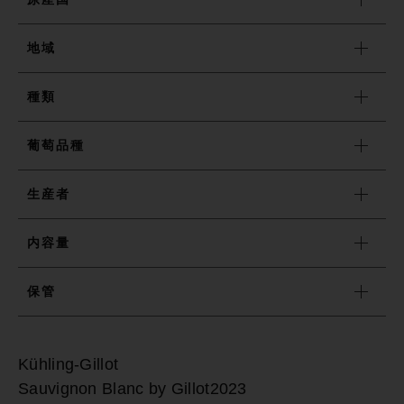
地域
売れ筋ランキング
種類
最近チェックしたワイン
葡萄品種
おすすめワイン特集
生産者
ショッピングガイド
内容量
保管
お知らせ
ブログ
Kühling-Gillot
Sauvignon Blanc by Gillot2023