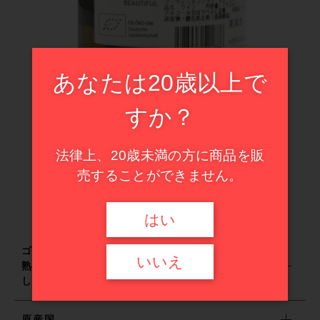
ドイツ
イタリア
その他
フランス
在庫あり
セール
スペイン
あなたは20歳以上で
並び順
甘口ワイン
イタリア
すか？
ハイエンド・セレクション
スペイン
法律上、20歳未満の方に商品を販
売することができません。
甘口ワイン
はい
ハイエンド・セレクション
ゴーミヨ4つ房評価。フレッシュな柑橘系果実と
いいえ
熟したスグリの香り、ジューシーでしっかりと
セール商品
した口当たりで飲みごたえ抜群。
原産国
新入荷ワイン