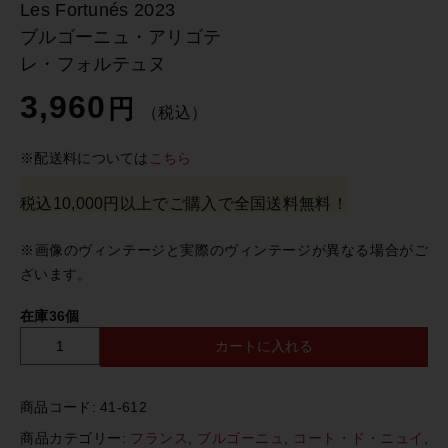
Les Fortunés 2023
ブルゴーニュ・アリゴテ
レ・フォルテュヌ
3,960
円
（税込）
※配送料については
こちら
税込10,000円以上でご購入で全国送料無料！
※画像のヴィンテージと実際のヴィンテージが異なる場合がご
ざいます。
在庫36個
カートに入れる
D
o
m
商品コード:
41-612
a
i
商品カテゴリー:
フランス
,
ブルゴーニュ
,
コート・ド・ニュイ
,