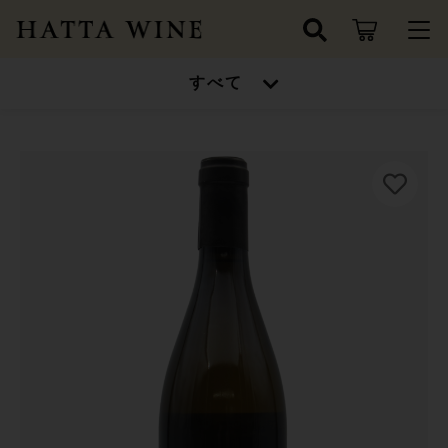
カートに商品を追加しました
キーワード検索
すべて
ログイン / 会員登録
Domaine＆Mison CHANZY
すべて
Bourgogne Aligoté
お知らせ
Les Fortunés 2023
ブルゴーニュ・アリゴテ
こだわり検索
ワインセット
レ・フォルテュヌ
お気に入り
親カテゴリ
数量
高得点ワイン/金賞受賞ワイン
3,960円
（税込）
ワインセット
シャンパン/スパークリングワイン
子カテゴリ
高得点ワイン/金賞受賞ワイン
ドイツ
ショッピングを続ける
シャンパン/スパークリングワイン
価格帯
フランス
～