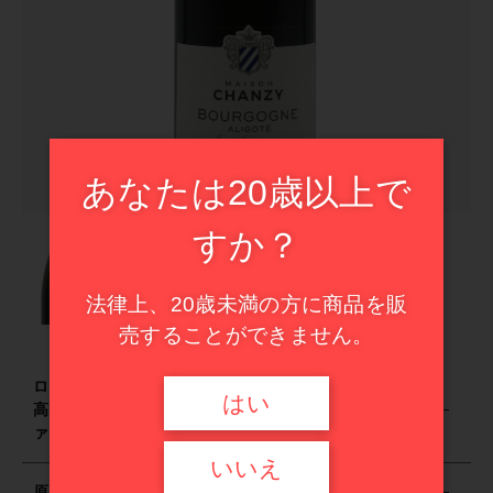
カートを確認する
ドイツ
イタリア
その他
フランス
在庫あり
セール
スペイン
並び順
甘口ワイン
イタリア
あなたは20歳以上で
ハイエンド・セレクション
スペイン
すか？
甘口ワイン
法律上、20歳未満の方に商品を販
売することができません。
ハイエンド・セレクション
ロバート・パーカー氏の「バーガンディー」で
はい
高評価、AOCブーズロンの優良生産者。モーツ
セール商品
ァルトで育てた、フレッシュなアリゴテ。
いいえ
原産国
新入荷ワイン