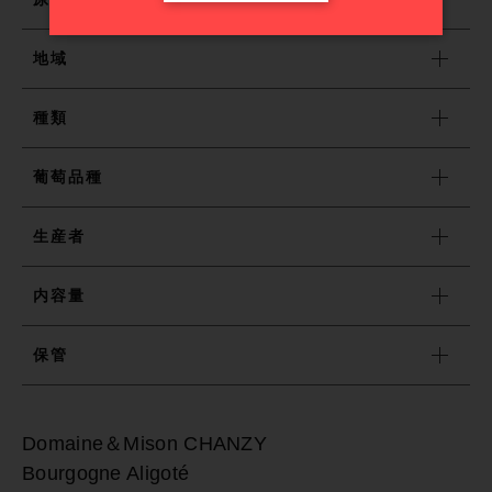
地域
売れ筋ランキング
種類
最近チェックしたワイン
葡萄品種
おすすめワイン特集
生産者
ショッピングガイド
内容量
保管
お知らせ
ブログ
Domaine＆Mison CHANZY
Bourgogne Aligoté