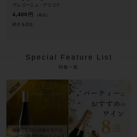
ブルゴーニュ・アリゴテ
e
A
4,400
円
（税込）
l
続きを読む
i
g
o
t
é
Special Feature List
L
e
特集一覧
s
F
o
r
t
u
n
é
s
2
0