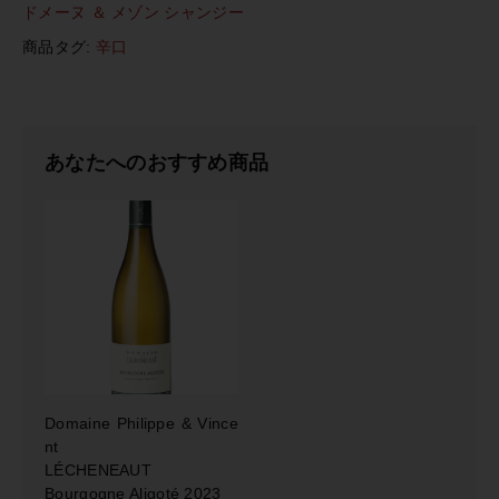
n
ドメーヌ ＆ メゾン シャンジー
e
商品タグ:
辛口
＆
M
i
s
o
あなたへのおすすめ商品
n
C
H
A
N
Z
Y
B
o
u
r
Domaine Philippe & Vince
g
nt
o
LÉCHENEAUT
g
Bourgogne Aligoté 2023
n