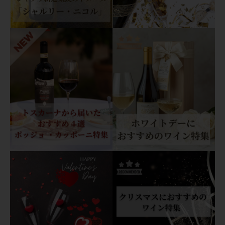
2
3
ブ
ル
ゴ
ー
ニ
ュ・
ア
リ
ゴ
テ
レ・
フ
ォ
ル
テ
ュ
ヌ
個