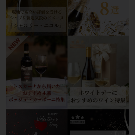
t
s"
2
0
2
1
モ
ン
テ
リ
ー
プ
ル
ミ
エ
ク
リ
ュ
"レ
シ
ャ