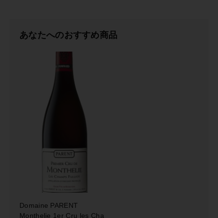
o
u
s
あなたへのおすすめ商品
s
e
y
L
a
u
r
e
n
t
M
o
n
t
h
e
l
Domaine PARENT
i
Monthelie 1er Cru les Cha