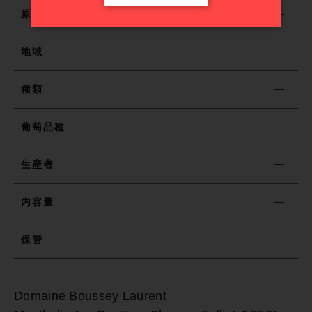
原産国
売れ筋ランキング
地域
種類
最近チェックしたワイン
葡萄品種
おすすめワイン特集
生産者
ショッピングガイド
内容量
お知らせ
保管
ブログ
Domaine Boussey Laurent