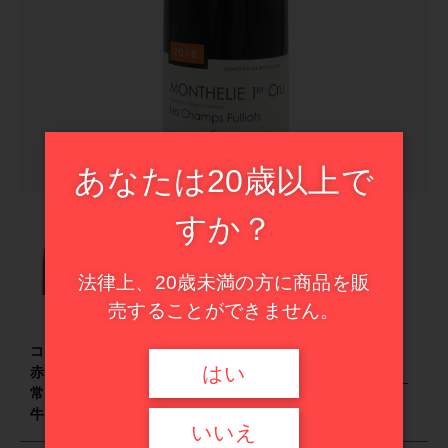
カートを確認する
ドイツ
イタリア
その他
フランス
在庫あり
セール
スペイン
並び順
甘口ワイン
イタリア
あなたは20歳以上で
ハイエンド・セレクション
スペイン
すか？
甘口ワイン
法律上、20歳未満の方に商品を販
売することができません。
ハイエンド・セレクション
コシュ・デュリの下で修行し2003年に独立。
はい
赤や黒系果実の香にスパイスのニュアンス。非
セール商品
常になめらかで繊細なタンニンがある。仔羊、
牛肉のローストやチーズと合わせて。
いいえ
新入荷ワイン