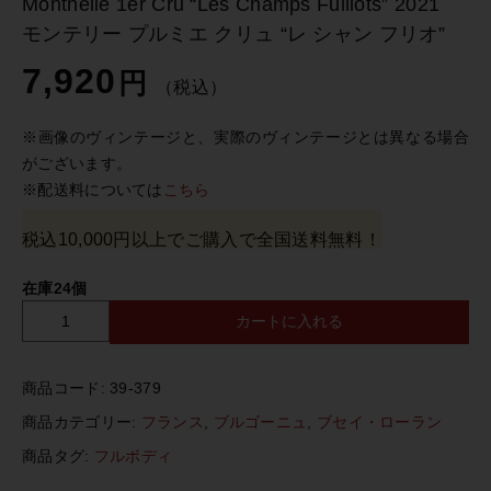
Monthelie 1er Cru “Les Champs Fulliots” 2021
モンテリー プルミエ クリュ “レ シャン フリオ”
7,920
円
（税込）
※画像のヴィンテージと、実際のヴィンテージとは異なる場合
がございます。
※配送料については
こちら
税込10,000円以上でご購入で全国送料無料！
在庫24個
カートに入れる
D
o
m
商品コード:
39-379
a
i
商品カテゴリー:
フランス
,
ブルゴーニュ
,
ブセイ・ローラン
n
商品タグ:
フルボディ
e
B