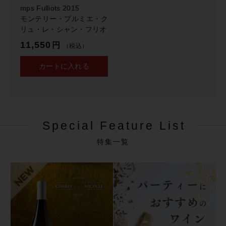
e
mps Fulliots 2015
1
モンテリー・プルミエ・ク
e
リュ・レ・シャン・フリオ
r
11,550
円
C
（税込）
r
カートに入れる
u
"L
e
s
C
h
Special Feature List
a
m
特集一覧
p
s
F
u
l
l
i
o