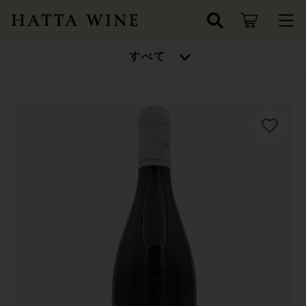
カートに商品を追加しました
キーワード検索
すべて
ログイン / 会員登録
Domaine Boussey Laurent
すべて
Monthelie 1er Cru "Les Champs Fulliots"
お知らせ
2021
モンテリー プルミエ クリュ "レ シャン フリ
こだわり検索
ワインセット
オ"
お気に入り
親カテゴリ
数量
高得点ワイン/金賞受賞ワイン
7,920円
（税込）
ワインセット
シャンパン/スパークリングワイン
子カテゴリ
高得点ワイン/金賞受賞ワイン
ドイツ
ショッピングを続ける
シャンパン/スパークリングワイン
価格帯
フランス
～