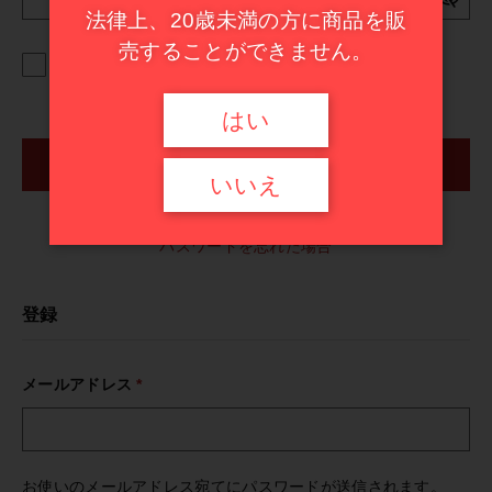
ドイツ
法律上、20歳未満の方に商品を販
イタリア
その他
売することができません。
ログインしたままにする
フランス
在庫あり
セール
スペイン
はい
並び順
甘口ワイン
イタリア
ログイン
いいえ
ハイエンド・セレクション
スペイン
パスワードを忘れた場合
甘口ワイン
登録
ハイエンド・セレクション
メールアドレス
*
セール商品
お使いのメールアドレス宛てにパスワードが送信されます。
新入荷ワイン