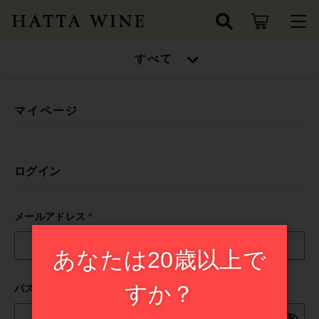
キーワード検索
すべて
ログイン / 会員登録
すべて
お知らせ
マイページ
こだわり検索
ワインセット
お気に入り
親カテゴリ
ログイン
高得点ワイン/金賞受賞ワイン
ワインセット
メールアドレス
*
シャンパン/スパークリングワイン
子カテゴリ
高得点ワイン/金賞受賞ワイン
あなたは20歳以上で
ドイツ
シャンパン/スパークリングワイン
価格帯
すか？
パスワード
*
フランス
～