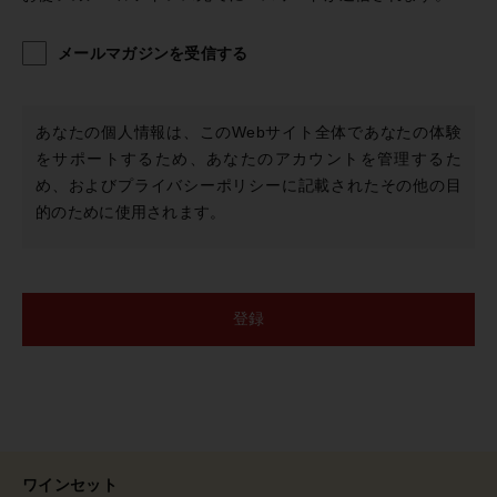
メールマガジンを受信する
売れ筋ランキング
あなたの個人情報は、このWebサイト全体であなたの体験
最近チェックしたワイン
をサポートするため、あなたのアカウントを管理するた
め、および
プライバシーポリシー
に記載されたその他の目
的のために使用されます。
おすすめワイン特集
ショッピングガイド
登録
お知らせ
ブログ
ワインセット