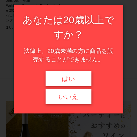
Joh. Jos. Prüm
ドイツ
Wehlener Sonnenuhr Riesling Ausles
イタリア
e 2023
その他
ヴェレナー ゾンネンウーア リースリ
あなたは20歳以上で
ング アウスレーゼ「日時計」2023
フランス
在庫あり
セール
スペイン
16,500円
（税込）
すか？
並び順
甘口ワイン
イタリア
1
5
6
7
...
法律上、20歳未満の方に商品を販
ハイエンド・セレクション
売することができません。
スペイン
Special Feature List
はい
甘口ワイン
特集一覧
いいえ
ハイエンド・セレクション
セール商品
新入荷ワイン